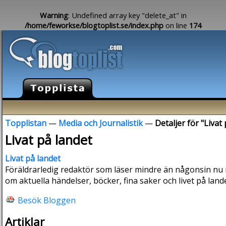
Warning
: Undefined array key "delete_at" in
/home/feworkse/blogtoplist.se/index.php
on line
174
Topplistan
—
Media och Journalistik
—
Detaljer för "Livat
Livat på landet
Livat på landet
Föräldrarledig redaktör som läser mindre än någonsin nu 
om aktuella händelser, böcker, fina saker och livet på lande
Besök Bloggen
Artiklar