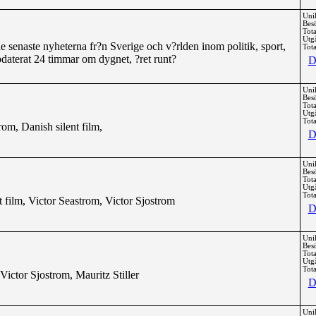
Uni
Bes
Tota
Utg
 senaste nyheterna fr?n Sverige och v?rlden inom politik, sport,
Tota
daterat 24 timmar om dygnet, ?ret runt?
D
Uni
Bes
Tota
Utg
Tota
rom, Danish silent film,
D
Uni
Bes
Tota
Utg
Tota
t film, Victor Seastrom, Victor Sjostrom
D
Uni
Bes
Tota
Utg
Tota
Victor Sjostrom, Mauritz Stiller
D
Uni