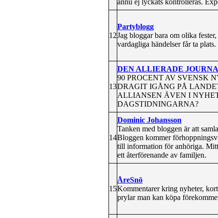
ännu ej lyckats kontrolleras. Exp
Partyblogg
12
Jag bloggar bara om olika fester,
vardagliga händelser får ta plats. 
DEN ALLIERADE JOURN
90 PROCENT AV SVENSK 
13
DRAGIT IGÅNG PÅ LANDE
ALLIANSEN ÄVEN I NYHE
DAGSTIDNINGARNA?
Dominic Johansson
Tanken med bloggen är att samla 
14
Bloggen kommer förhoppningsvis at
till information för anhöriga. Mit
ett återförenande av familjen.
ÅreSnö
15
Kommentarer kring nyheter, kort
prylar man kan köpa förekomme