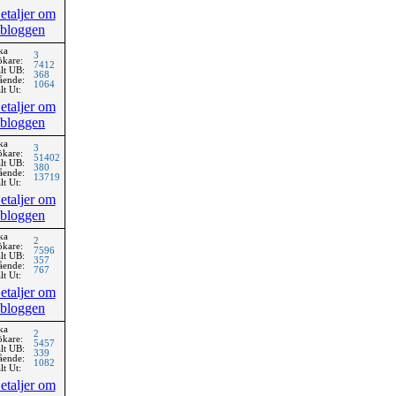
etaljer om
bloggen
ka
3
ökare:
7412
lt UB:
368
ående:
1064
lt Ut:
etaljer om
bloggen
ka
3
ökare:
51402
lt UB:
380
ående:
13719
lt Ut:
etaljer om
bloggen
ka
2
ökare:
7596
lt UB:
357
ående:
767
lt Ut:
etaljer om
bloggen
ka
2
ökare:
5457
lt UB:
339
ående:
1082
lt Ut:
etaljer om