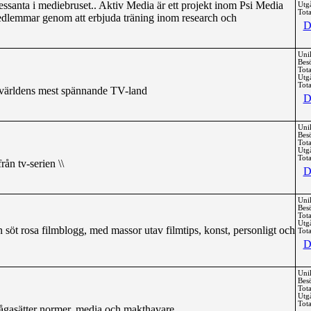
essanta i mediebruset.. Aktiv Media är ett projekt inom Psi Media
Utg
Tota
medlemmar genom att erbjuda träning inom research och
D
Uni
Bes
Tota
Utg
Tota
 världens mest spännande TV-land
D
Uni
Bes
Tota
Utg
Tota
ån tv-serien \\
D
Uni
Bes
Tota
Utg
 söt rosa filmblogg, med massor utav filmtips, konst, personligt och
Tota
D
Uni
Bes
Tota
Utg
Tota
frågasätter normer, media och makthavare