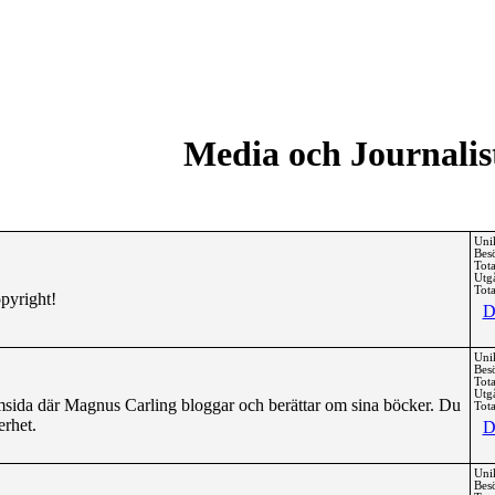
Media och Journalis
Uni
Bes
Tota
Utg
Tota
pyright!
D
Uni
Bes
Tota
Utg
sida där Magnus Carling bloggar och berättar om sina böcker. Du
Tota
erhet.
D
Uni
Bes