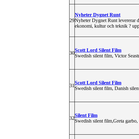
Nyheter Dygnet Runt
29
Nyheter Dygnet Runt levererar de
ekonomi, kultur och teknik ? upp
Scott Lord Silent Film
30
Swedish silent film, Victor Seast
Scott Lord Silent Film
31
Swedish silent film, Danish silen
Silent Film
32
Swedish silent film,Greta garbo, 