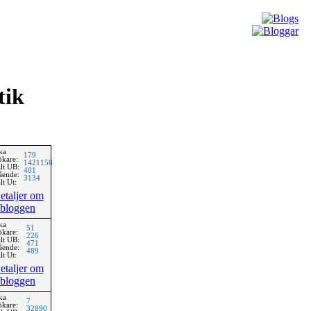
tik
ka
179
ökare:
1421158
lt UB:
401
ående:
3134
lt Ut:
etaljer om
bloggen
ka
51
ökare:
226
lt UB:
471
ående:
489
lt Ut:
etaljer om
bloggen
ka
7
ökare:
32890