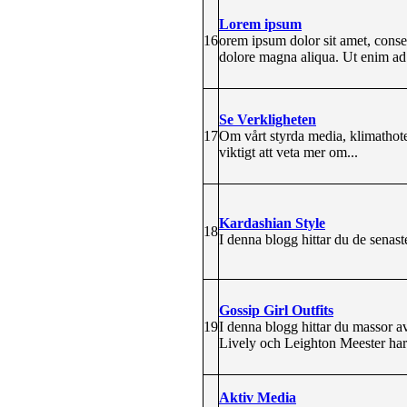
Lorem ipsum
16
orem ipsum dolor sit amet, consec
dolore magna aliqua. Ut enim a
Se Verkligheten
17
Om vårt styrda media, klimathot
viktigt att veta mer om...
Kardashian Style
18
I denna blogg hittar du de senas
Gossip Girl Outfits
19
I denna blogg hittar du massor av
Lively och Leighton Meester har p
Aktiv Media