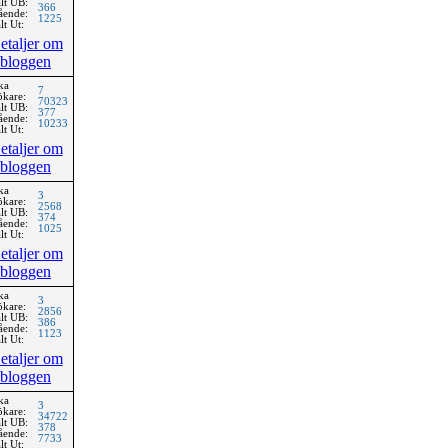
lt UB:
366
ående:
1225
lt Ut:
etaljer om
bloggen
ka
7
ökare:
70323
lt UB:
377
ående:
10233
lt Ut:
etaljer om
bloggen
ka
3
ökare:
2568
lt UB:
374
ående:
1025
lt Ut:
etaljer om
bloggen
ka
3
ökare:
2856
lt UB:
386
ående:
1123
lt Ut:
etaljer om
bloggen
ka
3
ökare:
34722
lt UB:
378
ående:
7733
lt Ut: