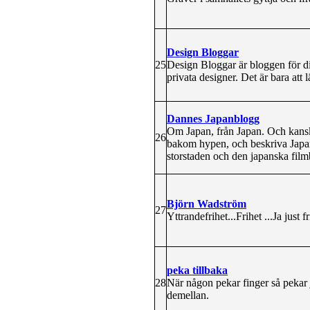
Design Bloggar
25
Design Bloggar är bloggen för di
privata designer. Det är bara att 
Dannes Japanblogg
Om Japan, från Japan. Och kanske 
26
bakom hypen, och beskriva Japans 
storstaden och den japanska fil
Björn Wadström
27
Yttrandefrihet...Frihet ...Ja just fri
peka tillbaka
28
När någon pekar finger så pekar 
demellan.