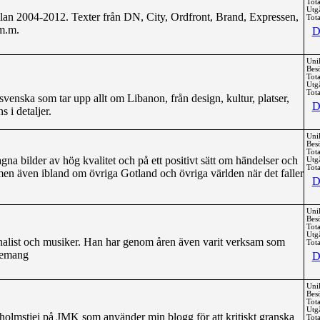
Tota
Utg
an 2004-2012. Texter från DN, City, Ordfront, Brand, Expressen,
Tota
m.m.
D
Uni
Bes
Tota
Utg
Tota
venska som tar upp allt om Libanon, från design, kultur, platser,
D
s i detaljer.
Uni
Bes
Tota
na bilder av hög kvalitet och på ett positivt sätt om händelser och
Utg
Tota
 men även ibland om övriga Gotland och övriga världen när det faller
D
Uni
Bes
Tota
Utg
urnalist och musiker. Han har genom åren även varit verksam som
Tota
enemang
D
Uni
Bes
Tota
Utg
holmstjej på JMK som använder min blogg för att kritiskt granska
Tota