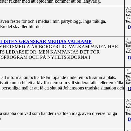
erter räknar med att epidemin kommer att bli långvarig.
Uni
Bes
Tota
Utg
 även fester för och i media i min partyblogg. Inga tråkiga,
Tota
En del skvaller blir det.
D
Uni
ALISTEN GRANSKAR MEDIAS VALKAMP
Bes
NYHETSMEDIA ÄR BORGERLIG. VALKAMPANJEN HAR
Tota
Utg
TS LEDARSIDOR. MEN KAMPANJAS DET FÖR
Tota
TSPROGRAM OCH PÅ NYHETSSIDORNA I
D
Uni
Bes
all information och artiklar löpande under en och samma plats.
Tota
Utg
t kunna bli ett arkiv för dem som vill studera fallet eller en källa
Tota
t personliga mål är att få ett slut på Johanssons tragiska situation och
D
Uni
Bes
Tota
Utg
a snabba om vad som händer i världen idag. även diverse roliga
Tota
r
D