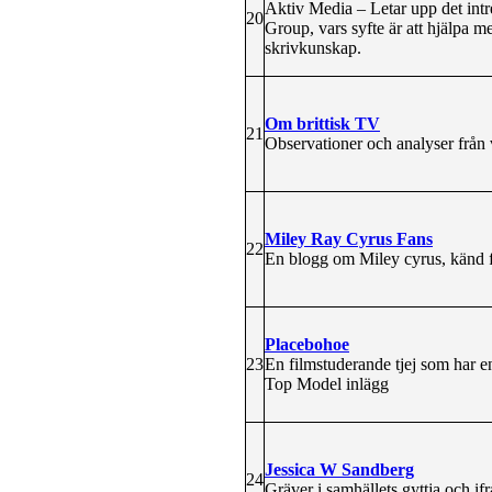
Aktiv Media – Letar upp det intr
20
Group, vars syfte är att hjälpa 
skrivkunskap.
Om brittisk TV
21
Observationer och analyser från
Miley Ray Cyrus Fans
22
En blogg om Miley cyrus, känd fr
Placebohoe
23
En filmstuderande tjej som har en
Top Model inlägg
Jessica W Sandberg
24
Gräver i samhällets gyttja och i