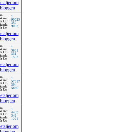
etaljer om
bloggen
ka
1
ökare:
90025
lt UB:
352
ående:
9052
lt Ut:
etaljer om
bloggen
ka
1
ökare:
3931
lt UB:
331
ående:
1507
lt Ut:
etaljer om
bloggen
ka
1
ökare:
57517
lt UB:
394
ående:
5860
lt Ut:
etaljer om
bloggen
ka
1
ökare:
4453
lt UB:
349
ående:
1271
lt Ut:
etaljer om
bloggen