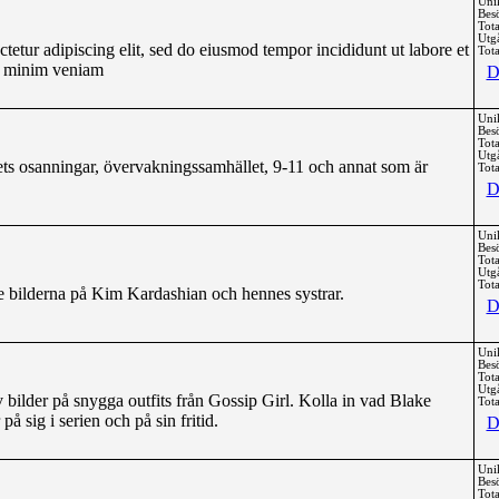
Uni
Bes
Tota
Utg
tetur adipiscing elit, sed do eiusmod tempor incididunt ut labore et
Tota
d minim veniam
D
Uni
Bes
Tota
Utg
ets osanningar, övervakningssamhället, 9-11 och annat som är
Tota
D
Uni
Bes
Tota
Utg
Tota
te bilderna på Kim Kardashian och hennes systrar.
D
Uni
Bes
Tota
Utg
 bilder på snygga outfits från Gossip Girl. Kolla in vad Blake
Tota
å sig i serien och på sin fritid.
D
Uni
Bes
Tota