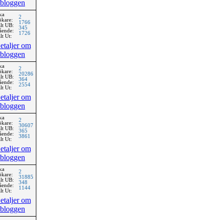
bloggen
ka
2
ökare:
1766
lt UB:
345
ående:
1726
lt Ut:
etaljer om
bloggen
ka
2
ökare:
20286
lt UB:
364
ående:
2554
lt Ut:
etaljer om
bloggen
ka
2
ökare:
30607
lt UB:
365
ående:
3861
lt Ut:
etaljer om
bloggen
ka
2
ökare:
31885
lt UB:
348
ående:
1144
lt Ut:
etaljer om
bloggen