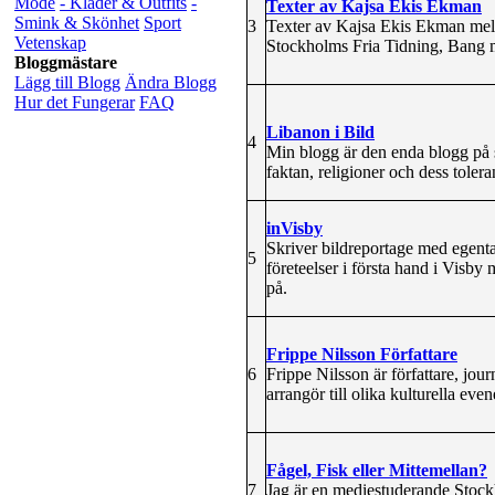
Mode
- Kläder & Outfits
-
Texter av Kajsa Ekis Ekman
Smink & Skönhet
Sport
3
Texter av Kajsa Ekis Ekman mell
Vetenskap
Stockholms Fria Tidning, Bang 
Bloggmästare
Lägg till Blogg
Ändra Blogg
Hur det Fungerar
FAQ
Libanon i Bild
4
Min blogg är den enda blogg på s
faktan, religioner och dess toleran
inVisby
Skriver bildreportage med egentag
5
företeelser i första hand i Visby
på.
Frippe Nilsson Författare
6
Frippe Nilsson är författare, jo
arrangör till olika kulturella ev
Fågel, Fisk eller Mittemellan?
7
Jag är en mediestuderande Stock