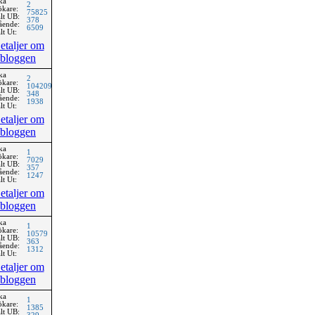
ka
2
ökare:
75825
lt UB:
378
ående:
6509
lt Ut:
etaljer om
bloggen
ka
2
ökare:
104209
lt UB:
348
ående:
1938
lt Ut:
etaljer om
bloggen
ka
1
ökare:
7029
lt UB:
357
ående:
1247
lt Ut:
etaljer om
bloggen
ka
1
ökare:
10579
lt UB:
363
ående:
1312
lt Ut:
etaljer om
bloggen
ka
1
ökare:
1385
lt UB: