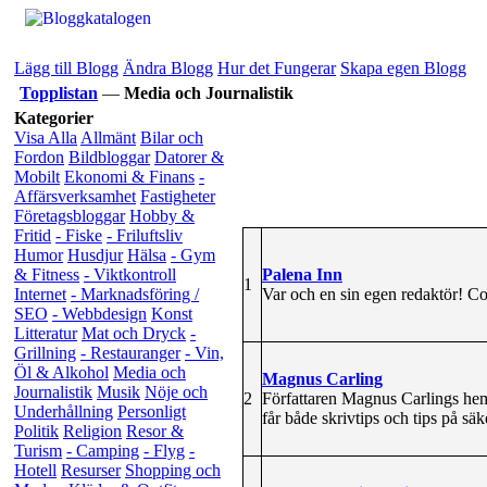
Lägg till Blogg
Ändra Blogg
Hur det Fungerar
Skapa egen Blogg
Topplistan
—
Media och Journalistik
Kategorier
Visa Alla
Allmänt
Bilar och
Fordon
Bildbloggar
Datorer &
Mobilt
Ekonomi & Finans
-
Affärsverksamhet
Fastigheter
Företagsbloggar
Hobby &
Fritid
- Fiske
- Friluftsliv
Humor
Husdjur
Hälsa
- Gym
Palena Inn
& Fitness
- Viktkontroll
1
Var och en sin egen redaktör! Co
Internet
- Marknadsföring /
SEO
- Webbdesign
Konst
Litteratur
Mat och Dryck
-
Grillning
- Restauranger
- Vin,
Öl & Alkohol
Media och
Magnus Carling
Journalistik
Musik
Nöje och
2
Författaren Magnus Carlings hem
Underhållning
Personligt
får både skrivtips och tips på säk
Politik
Religion
Resor &
Turism
- Camping
- Flyg
-
Hotell
Resurser
Shopping och