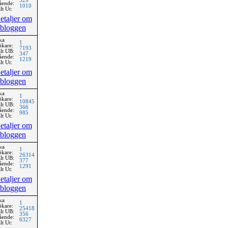
329
ående:
1010
lt Ut:
etaljer om
bloggen
ka
1
ökare:
7193
lt UB:
347
ående:
1219
lt Ut:
etaljer om
bloggen
ka
1
ökare:
10845
lt UB:
366
ående:
985
lt Ut:
etaljer om
bloggen
ka
1
ökare:
26314
lt UB:
377
ående:
1291
lt Ut:
etaljer om
bloggen
ka
1
ökare:
25418
lt UB:
356
ående:
6327
lt Ut: