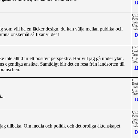
D
Uni
Bes
Tota
Utg
g som vill ha en läcker design, du kan välja mellan publika och
Tota
lämna önskemål så fixar vi det !
D
Uni
Bes
Tota
inte alltid ur ett positivt perspektiv. Här vill jag gå under ytan,
Utg
Tota
egentliga ansikte. Samtidigt blir det en resa från landsorten till
D
mbranschen.
Uni
Bes
Tota
Utg
Tota
...
D
Uni
Bes
Tota
Utg
jag tillbaka. Om media och politik och det oroliga äktenskapet
Tota
D