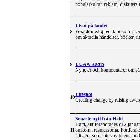
populärkultur, reklam, diskutera 
Livat på landet
8
Föräldrarledig redaktör som läse
om aktuella händelser, böcker, fi
9
UUAA Radio
Nyheter och kommentarer om såd
Lifespot
10
Creating change by raising awaren
Senaste nytt från Haiti
Haiti, allt förändrades d12 jan
11
omkom i rasmassorna. Fortfarande
tältläger som slitits av tidens t