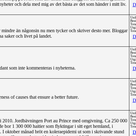
nyheter och dela med mig av det bästa av det som händer i mitt liv.
D
Uni
Bes
Tota
Utg
r mindre än någonsin nu men tycker och skriver desto mer. Bloggar
Tota
na saker och livet på landet.
D
Uni
Bes
Tota
Utg
Tota
ant som inte kommenteras i nyheterna.
D
Uni
Bes
Tota
Utg
Tota
ess of causes that ensure a better future.
D
Uni
Bes
uari 2010. Jordbävningen Port au Prince med omgivning. Ca 250 000
Tota
Utg
 bor 1 300 000 haitier som flyktingar i sitt eget hemland, i
Tota
and. I oktober månad bröt en koleraepidemi ut som i skrivande stund
D