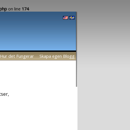
.php
on line
174
Hur det Fungerar
Skapa egen Blogg
tser,