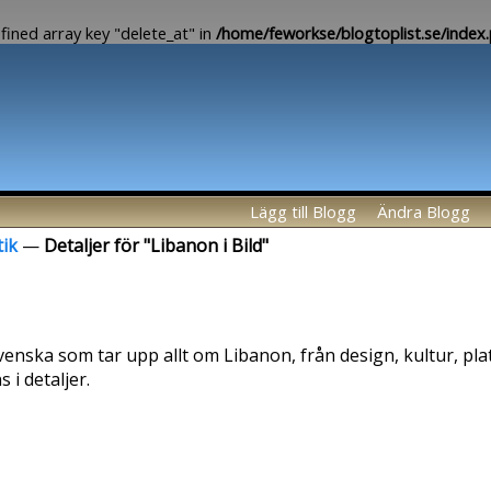
fined array key "delete_at" in
/home/feworkse/blogtoplist.se/index
Lägg till Blogg
Ändra Blogg
tik
—
Detaljer för "Libanon i Bild"
enska som tar upp allt om Libanon, från design, kultur, pla
 i detaljer.