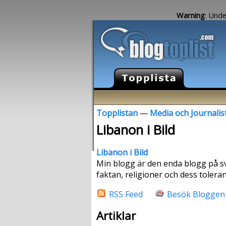
Warning
: Unde
Topplistan
—
Media och Journalis
Libanon i Bild
Libanon i Bild
Min blogg är den enda blogg på sv
faktan, religioner och dess tolerans
RSS Feed
Besök Bloggen
Artiklar