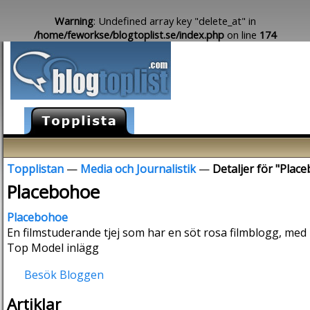
Warning
: Undefined array key "delete_at" in
/home/feworkse/blogtoplist.se/index.php
on line
174
Topplistan
—
Media och Journalistik
—
Detaljer för "Plac
Placebohoe
Placebohoe
En filmstuderande tjej som har en söt rosa filmblogg, med 
Top Model inlägg
Besök Bloggen
Artiklar