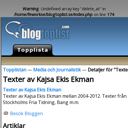
Warning
: Undefined array key "delete_at" in
/home/feworkse/blogtoplist.se/index.php
on line
174
Topplistan
—
Media och Journalistik
—
Detaljer för "Text
Texter av Kajsa Ekis Ekman
Texter av Kajsa Ekis Ekman
Texter av Kajsa Ekis Ekman mellan 2004-2012. Texter från 
Stockholms Fria Tidning, Bang m.m.
Besök Bloggen
Artiklar