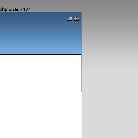
.php
on line
174
Hur det Fungerar
Skapa egen Blogg