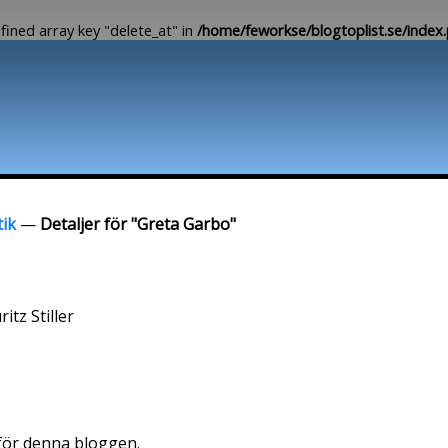
fined array key "delete_at" in
/home/feworkse/blogtoplist.se/index
Lägg till Blogg
Ändra Blogg
tik
—
Detaljer för "Greta Garbo"
itz Stiller
 för denna bloggen.