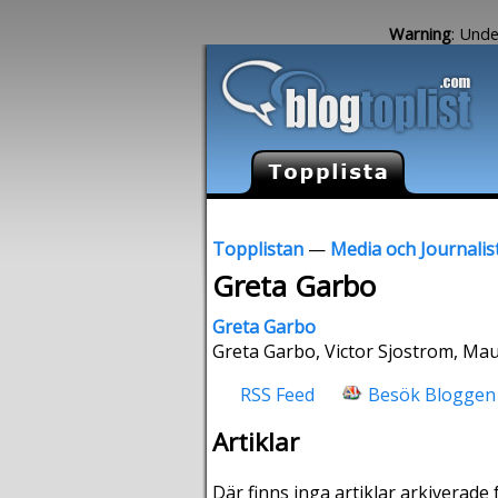
Warning
: Unde
Topplistan
—
Media och Journalis
Greta Garbo
Greta Garbo
Greta Garbo, Victor Sjostrom, Maur
RSS Feed
Besök Bloggen
Artiklar
Där finns inga artiklar arkiverade