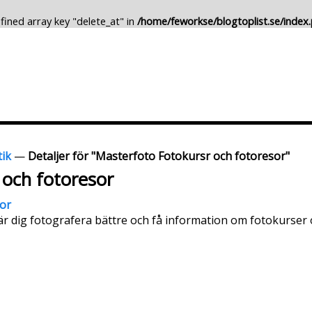
fined array key "delete_at" in
/home/feworkse/blogtoplist.se/index
Lägg till Blogg
Ändra Blogg
tik
—
Detaljer för "Masterfoto Fotokursr och fotoresor"
 och fotoresor
or
Lär dig fotografera bättre och få information om fotokurser