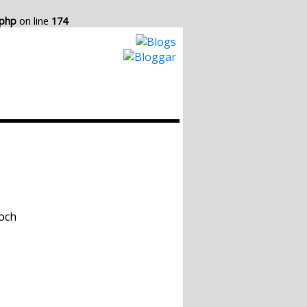
.php
on line
174
Hur det Fungerar
Skapa egen Blogg
 och