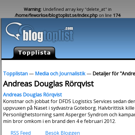
Warning
: Undefined array key "delete_at" in
/home/feworkse/blogtoplist.se/index.php
on line
174
Topplistan
—
Media och Journalistik
—
Detaljer för "Andr
Andreas Douglas Rörqvist
Andreas Douglas Rörqvist
Konstnar och jobbat for DFDS Logistics Services sedan de
uppvuxen på Naset i sydvastra Goteborg. Halvbrittisk kill
Personlighetstorning samt Asperger Syndrom och kampar
min bror omkom i en brand den 4 e februari 2012.
RSS Feed
Besök Bloggen