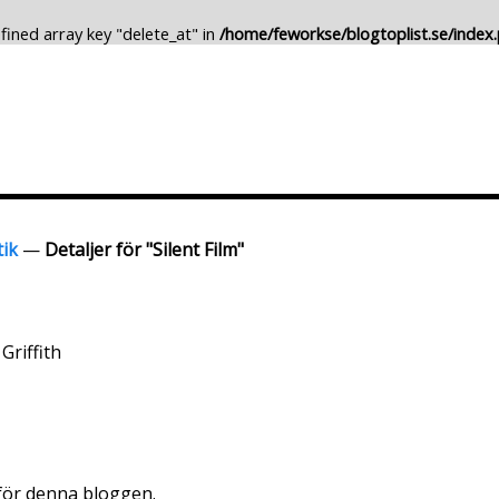
fined array key "delete_at" in
/home/feworkse/blogtoplist.se/index
Lägg till Blogg
Ändra Blogg
tik
—
Detaljer för "Silent Film"
 Griffith
 för denna bloggen.