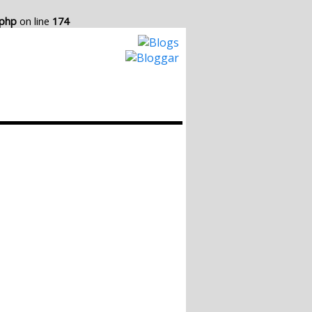
.php
on line
174
Hur det Fungerar
Skapa egen Blogg