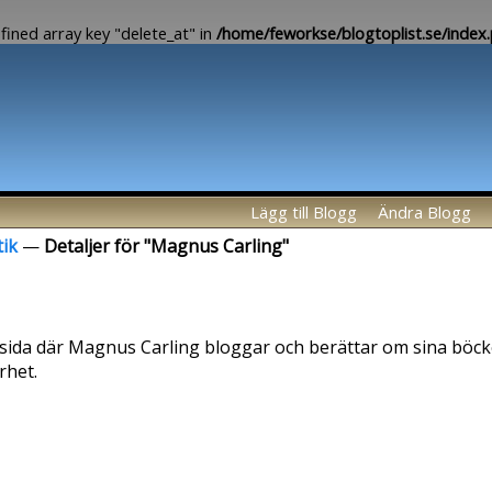
fined array key "delete_at" in
/home/feworkse/blogtoplist.se/index
Lägg till Blogg
Ändra Blogg
tik
—
Detaljer för "Magnus Carling"
ida där Magnus Carling bloggar och berättar om sina böck
rhet.