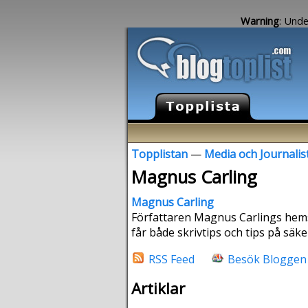
Warning
: Unde
Topplistan
—
Media och Journalis
Magnus Carling
Magnus Carling
Författaren Magnus Carlings hems
får både skrivtips och tips på säke
RSS Feed
Besök Bloggen
Artiklar