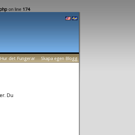
.php
on line
174
Hur det Fungerar
Skapa egen Blogg
er. Du