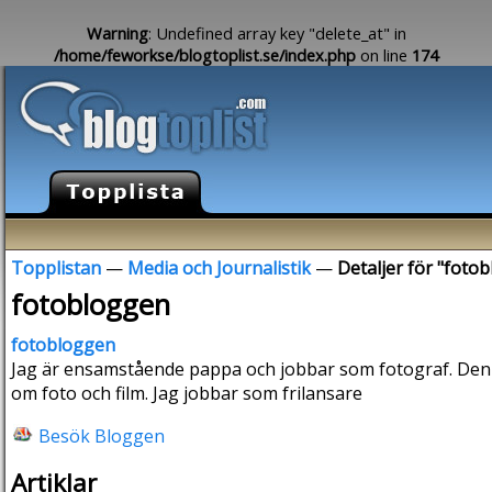
Warning
: Undefined array key "delete_at" in
/home/feworkse/blogtoplist.se/index.php
on line
174
Topplistan
—
Media och Journalistik
—
Detaljer för "foto
fotobloggen
fotobloggen
Jag är ensamstående pappa och jobbar som fotograf. Denn
om foto och film. Jag jobbar som frilansare
Besök Bloggen
Artiklar