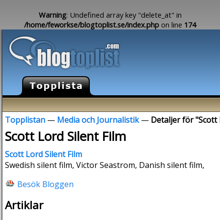
Warning
: Undefined array key "delete_at" in
/home/feworkse/blogtoplist.se/index.php
on line
174
Topplistan
—
Media och Journalistik
—
Detaljer för "Scott 
Scott Lord Silent Film
Scott Lord Silent Film
Swedish silent film, Victor Seastrom, Danish silent film,
Besök Bloggen
Artiklar