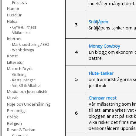
- Friluftsliv
innehåller många företa
Humor
Husdjur
Snåljåpen
Hälsa
3
Snåljåpens tankar om ak
- Gym & Fitness
- Viktkontroll
Internet
- Marknadsföring / SEO
Money Cowboy
- Webbdesign
4
En blogg om ekonomi o
Konst
bättre.
Litteratur
Mat och Dryck
Flute-tankar
- Grillning
5
om framtidsfrågorna so
- Restauranger
jordbruk
- Vin, Öl & Alkohol
Media och Journalistik
Chansar mest
Musik
Vår målsättning som kna
Nöje och Underhållning
till att lämna yrkeslive
Personligt
6
bloggen är att på sikt
Politik
vilka risker det finns m
Religion
pensionsåldern uppnås
Resor & Turism
- Camping