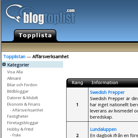
Topplistan
—
Affärsverksamhet
Kategorier
Visa Alla
Allmänt
Bilar och Fordon
Bildbloggar
Swedish Prepper
Datorer & Mobilt
Swedish Prepper är din 
1
har inget nationellt be
Ekonomi & Finans
leverans av livsmedel o
- Affärsverksamhet
Fastigheter
beredskap.
Företagsbloggar
Lundaluppen
Hobby & Fritid
2
En dagbok ifrån en för
- Fiske