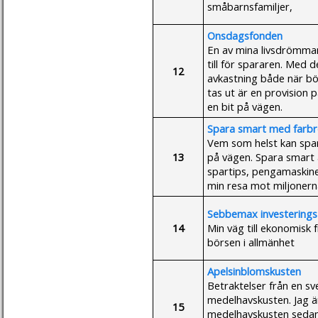
småbarnsfamiljer,
Onsdagsfonden
En av mina livsdrömmar
till för spararen. Med 
12
avkastning både när bö
tas ut är en provision
en bit på vägen.
Spara smart med farbr
Vem som helst kan spara
13
på vägen. Spara smart
spartips, pengamaskine
min resa mot miljonern
Sebbemax investering
14
Min väg till ekonomisk 
börsen i allmänhet
Apelsinblomskusten
Betraktelser från en sv
medelhavskusten. Jag ä
15
medelhavskusten sedan 