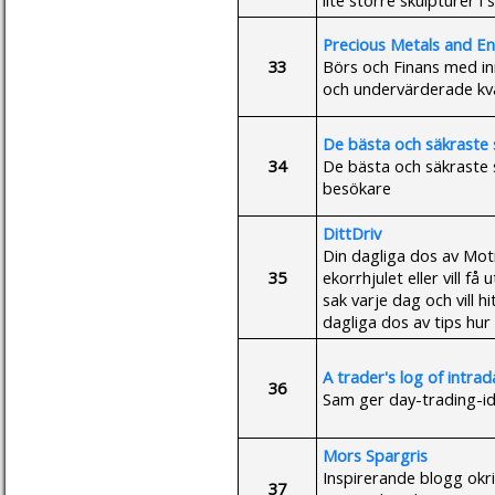
Precious Metals and E
33
Börs och Finans med inr
och undervärderade kva
De bästa och säkraste 
34
De bästa och säkraste s
besökare
DittDriv
Din dagliga dos av Moti
35
ekorrhjulet eller vill f
sak varje dag och vill h
dagliga dos av tips hur
A trader's log of intra
36
Sam ger day-trading-id
Mors Spargris
Inspirerande blogg okr
37