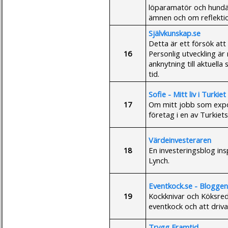
löparamatör och hundäg
ämnen och om reflektion
Självkunskap.se
Detta är ett försök att
16
Personlig utveckling är
anknytning till aktuella
tid.
Sofie - Mitt liv i Turkiet
17
Om mitt jobb som exp
företag i en av Turki
Värdeinvesteraren
18
En investeringsblog in
Lynch.
Eventkock.se - Bloggen
19
Kockknivar och Köksred
eventkock och att driva
Trygg Framtid