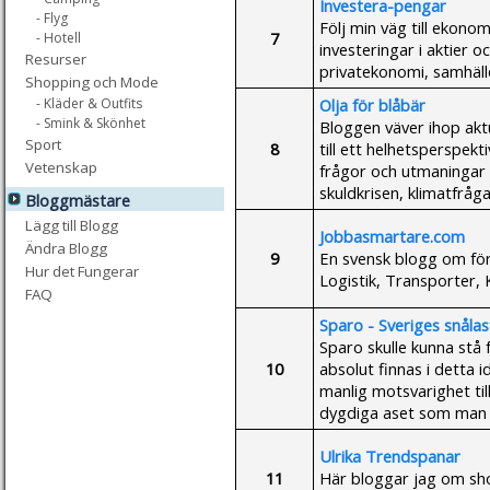
Investera-pengar
- Flyg
Följ min väg till ekonom
7
- Hotell
investeringar i aktier o
Resurser
privatekonomi, samhäll
Shopping och Mode
Olja för blåbär
- Kläder & Outfits
- Smink & Skönhet
Bloggen väver ihop akt
Sport
8
till ett helhetsperspek
Vetenskap
frågor och utmaningar k
skuldkrisen, klimatfråg
Bloggmästare
Lägg till Blogg
Jobbasmartare.com
Ändra Blogg
9
En svensk blogg om för
Hur det Fungerar
Logistik, Transporter,
FAQ
Sparo - Sveriges snåla
Sparo skulle kunna st
10
absolut finnas i detta 
manlig motsvarighet til
dygdiga aset som man å e
Ulrika Trendspanar
11
Här bloggar jag om sh