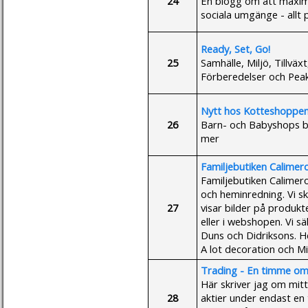
24
En blogg om att maximer
sociala umgänge - allt
Ready, Set, Go!
25
Samhälle, Miljö, Tillvä
Förberedelser och Peak 
Nytt hos Kotteshoppen
26
Barn- och Babyshops b
mer
Familjebutiken Calimer
Familjebutiken Calimer
och heminredning. Vi sk
27
visar bilder på produk
eller i webshopen. Vi sä
Duns och Didriksons. H
A lot decoration och Mi
Trading - En timme o
Här skriver jag om mit
28
aktier under endast en 