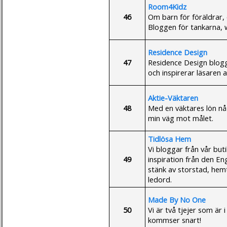
Room4Kidz
46
Om barn för föräldrar, 
Bloggen för tankarna,
Residence Design
47
Residence Design blogg
och inspirerar läsaren 
Aktie-Väktaren
48
Med en väktares lön nå 
min väg mot målet.
Tidlösa Hem
Vi bloggar från vår but
49
inspiration från den E
stänk av storstad, hem
ledord.
Made By No One
50
Vi är två tjejer som är
kommser snart!