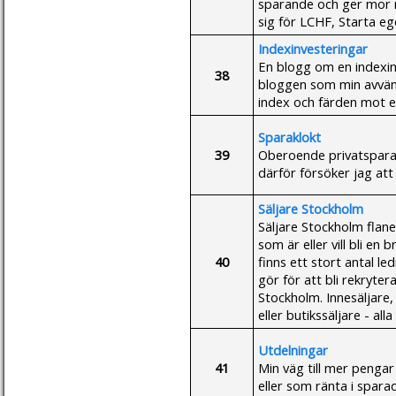
sparande och ger mor m
sig för LCHF, Starta eg
Indexinvesteringar
En blogg om en indexin
38
bloggen som min avvänj
index och färden mot en 
Sparaklokt
39
Oberoende privatsparar
därför försöker jag att
Säljare Stockholm
Säljare Stockholm flane
som är eller vill bli en
40
finns ett stort antal le
gör för att bli rekryter
Stockholm. Innesäljare,
eller butikssäljare - all
Utdelningar
41
Min väg till mer pengar
eller som ränta i spara