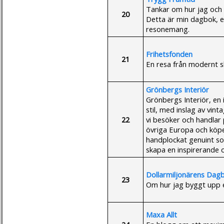
Tankar om hur jag och 
20
Detta är min dagbok, e
resonemang.
Frihetsfonden
21
En resa från modernt sla
Grönbergs Interiör
Grönbergs Interiör, en 
stil, med inslag av vint
22
vi besöker och handlar 
övriga Europa och köpe
handplockat genuint so
skapa en inspirerande 
Dollarmiljonärens Dag
23
Om hur jag byggt upp e
Maxa Allt