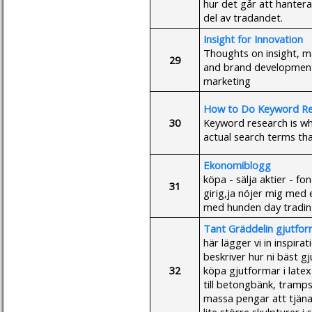
hur det går att hante
del av tradandet.
Insight for Innovation
Thoughts on insight, m
29
and brand development
marketing
How to Do Keyword Re
30
Keyword research is wh
actual search terms tha
Ekonomiblogg
köpa - sälja aktier - fo
31
girig,ja nöjer mig med
med hunden day trading
Tant Gräddelin gjutfo
här lägger vi in inspira
beskriver hur ni bäst g
32
köpa gjutformar i latex
till betongbänk, tramps
massa pengar att tjäna p
lite större skulpturer i