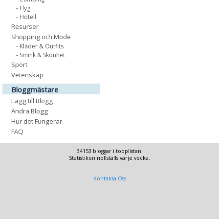
- Flyg
- Hotell
Resurser
Shopping och Mode
- Kläder & Outfits
- Smink & Skönhet
Sport
Vetenskap
Bloggmästare
Lägg till Blogg
Ändra Blogg
Hur det Fungerar
FAQ
34153 bloggar i topplistan.
Statistiken nollställs varje vecka.
Kontakta Oss