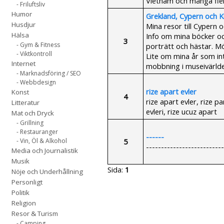
Vietnam och många fler
- Friluftsliv
Humor
Grekland, Cypern och K
Husdjur
Mina resor till Cypern
Hälsa
Info om mina böcker o
3
- Gym & Fitness
porträtt och hästar. M
- Viktkontroll
Lite om mina år som i
Internet
mobbning i museivärlde
- Marknadsföring / SEO
- Webbdesign
rize apart evler
Konst
4
rize apart evler, rize p
Litteratur
evleri, rize ucuz apart
Mat och Dryck
- Grillning
- Restauranger
------
5
- Vin, Öl & Alkohol
--------------------------
Media och Journalistik
Musik
Sida:
1
Nöje och Underhållning
Personligt
Politik
Religion
Resor & Turism
- Camping