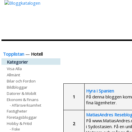
Topplistan
—
Hotell
Kategorier
Visa Alla
Allmänt
Bilar och Fordon
Bildbloggar
Hyra i Spanien
Datorer & Mobilt
1
På denna bloggen komme
Ekonomi & Finans
fina lägenheter.
- Affärsverksamhet
Fastigheter
MatiasAndres Reseblog
Företagsbloggar
På www.MatiasAndres.com
2
Hobby & Fritid
i Sydostasien. Få en uni
- Fiske