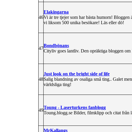
Elakingarna
46
Vi är tre tjejer som har bästa humorn! Bloggen
vi liksom 500 unika besökare! Läs eller dö!
Bondbönans
47
Cityliv goes lantliv. Den opräktiga bloggen om 
Just look on the bright side of life
48
Salig blandning av osaliga små ting.. Galet men
världsliga ting!
Toung - Laserturkens fanblogg
49
Toung.blogg.se Bilder, filmklipp och citat från 
MrKallangs