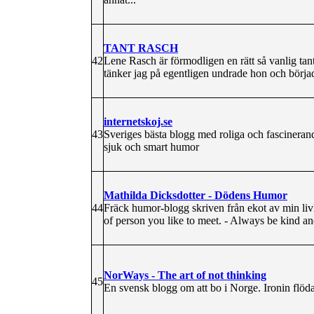
TANT RASCH
42
Lene Rasch är förmodligen en rätt så vanlig tan
tänker jag på egentligen undrade hon och börjad
internetskoj.se
43
Sveriges bästa blogg med roliga och fascinerand
sjuk och smart humor
Mathilda Dicksdotter - Dödens Humor
44
Fräck humor-blogg skriven från ekot av min livl
of person you like to meet. - Always be kind and 
NorWays - The art of not thinking
45
En svensk blogg om att bo i Norge. Ironin flöda