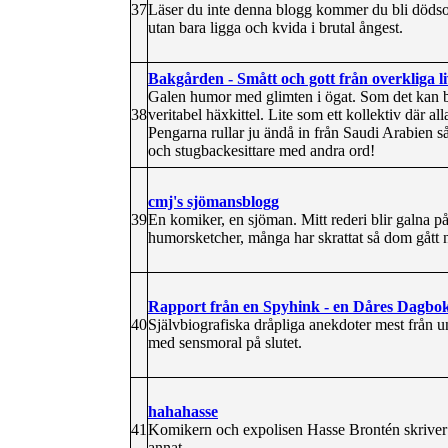
37
Läser du inte denna blogg kommer du bli dödso
utan bara ligga och kvida i brutal ångest.
Bakgården - Smått och gott från overkliga li
Galen humor med glimten i ögat. Som det kan b
38
veritabel häxkittel. Lite som ett kollektiv där al
Pengarna rullar ju ändå in från Saudi Arabien så
och stugbackesittare med andra ord!
cmj's sjömansblogg
39
En komiker, en sjöman. Mitt rederi blir galna på
humorsketcher, många har skrattat så dom gått n
Rapport från en Spyhink - en Dåres Dagbo
40
Självbiografiska dråpliga anekdoter mest från u
med sensmoral på slutet.
hahahasse
41
Komikern och expolisen Hasse Brontén skriver 
annat...