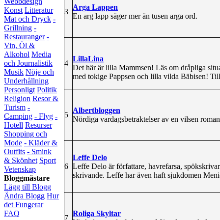
Webbdesign
Arga Lappen
Konst
Litteratur
3
En arg lapp säger mer än tusen arga ord.
Mat och Dryck
-
Grillning
-
Restauranger
-
Vin, Öl &
Alkohol
Media
LillaLina
4
och Journalistik
Det här är lilla Mammsen! Läs om dråpliga situ
Musik
Nöje och
med tokige Pappsen och lilla vilda Bäbisen! Til
Underhållning
Personligt
Politik
Religion
Resor &
Turism
-
Albertbloggen
5
Camping
- Flyg
-
Nördiga vardagsbetraktelser av en vilsen romant
Hotell
Resurser
Shopping och
Mode
- Kläder &
Outfits
- Smink
Leffe Delo
& Skönhet
Sport
6
Leffe Delo är författare, havrefarsa, spökskriva
Vetenskap
skrivande. Leffe har även haft sjukdomen Meni
Bloggmästare
Lägg till Blogg
Ändra Blogg
Hur
det Fungerar
Roliga Skyltar
FAQ
7