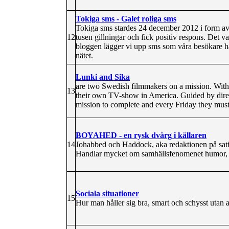
Tokiga sms - Galet roliga sms
Tokiga sms stardes 24 december 2012 i form av 
12
tusen gillningar och fick positiv respons. Det
bloggen lägger vi upp sms som våra besökare har
nätet.
Lunki and Sika
are two Swedish filmmakers on a mission. Within
13
their own TV-show in America. Guided by dire
mission to complete and every Friday they must
BOYAHED - en rysk dvärg i källaren
14
Johabbed och Haddock, aka redaktionen på sati
Handlar mycket om samhällsfenomenet humor,
Sociala situationer
15
Hur man håller sig bra, smart och schysst utan a