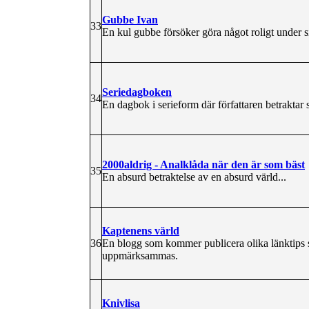
Gubbe Ivan
33
En kul gubbe försöker göra något roligt under si
Seriedagboken
34
En dagbok i serieform där författaren betraktar
2000aldrig - Analklåda när den är som bäst
35
En absurd betraktelse av en absurd värld...
Kaptenens värld
36
En blogg som kommer publicera olika länktips 
uppmärksammas.
Knivlisa