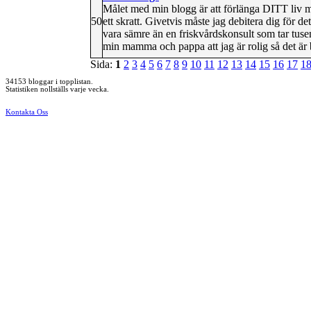
Målet med min blogg är att förlänga DITT liv m
50
ett skratt. Givetvis måste jag debitera dig för d
vara sämre än en friskvårdskonsult som tar tuse
min mamma och pappa att jag är rolig så det är b
Sida:
1
2
3
4
5
6
7
8
9
10
11
12
13
14
15
16
17
1
34153 bloggar i topplistan.
Statistiken nollställs varje vecka.
Kontakta Oss