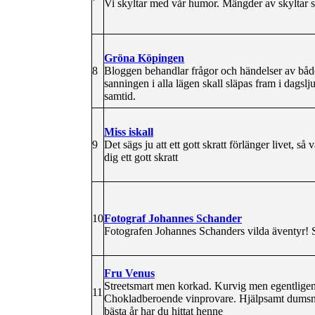
Vi skyltar med vår humor. Mängder av skyltar som 
Gröna Köpingen
8
Bloggen behandlar frågor och händelser av både 
sanningen i alla lägen skall släpas fram i dagsl
samtid.
Miss iskall
9
Det sägs ju att ett gott skratt förlänger livet, så
dig ett gott skratt
10
Fotograf Johannes Schander
Fotografen Johannes Schanders vilda äventyr! So
Fru Venus
Streetsmart men korkad. Kurvig men egentligen 
11
Chokladberoende vinprovare. Hjälpsamt dumsnäl
bästa år har du hittat henne