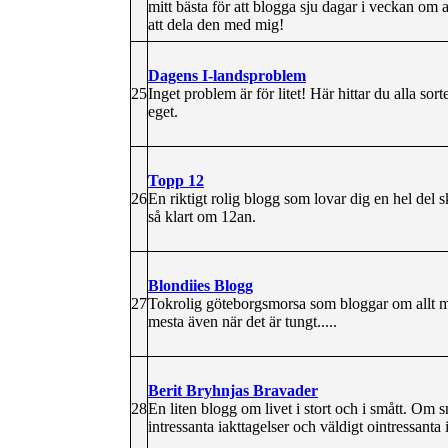
mitt bästa för att blogga sju dagar i veckan o
att dela den med mig!
Dagens I-landsproblem
25
Inget problem är för litet! Här hittar du alla so
eget.
Topp 12
26
En riktigt rolig blogg som lovar dig en hel del s
så klart om 12an.
Blondiies Blogg
27
Tokrolig göteborgsmorsa som bloggar om allt m
mesta även när det är tungt.....
Berit Bryhnjas Bravader
28
En liten blogg om livet i stort och i smått. Om
intressanta iakttagelser och väldigt ointressanta 