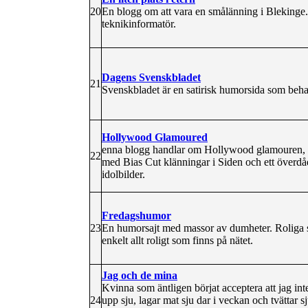
20
En blogg om att vara en smålänning i Blekinge
teknikinformatör.
Dagens Svenskbladet
21
Svenskbladet är en satirisk humorsida som beha
Hollywood Glamoured
enna blogg handlar om Hollywood glamouren, 
22
med Bias Cut klänningar i Siden och ett överdåd
idolbilder.
Fredagshumor
23
En humorsajt med massor av dumheter. Roliga skä
enkelt allt roligt som finns på nätet.
Jag och de mina
Kvinna som äntligen börjat acceptera att jag inte 
24
upp sju, lagar mat sju dar i veckan och tvättar s