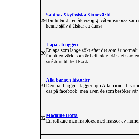
Sabinas Sisyfosiska Sinnevärld
29
Här hittar du en åldersojjig tvåbarnsmorsa som i 
henne själv å älskar att dansa.
1 apa - bloggen
En apa som länge sökt efter det som är normalt i
30
funnit en värld som är helt tokigt där det som 
smådum till helt körd.
Alla barnen historier
31
Den här bloggen lägger upp Alla barnen historier
oss på facebook, men även de som besöker vår 
Madame Hoffa
32
En roligare mammablogg med massor av humor 