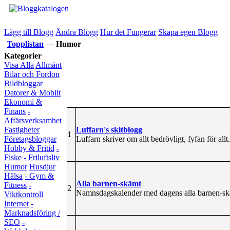
Lägg till Blogg
Ändra Blogg
Hur det Fungerar
Skapa egen Blogg
Topplistan
—
Humor
Kategorier
Visa Alla
Allmänt
Bilar och Fordon
Bildbloggar
Datorer & Mobilt
Ekonomi &
Finans
-
Affärsverksamhet
Luffarn's skitblogg
Fastigheter
1
Luffarn skriver om allt bedrövligt, fyfan för allt.
Företagsbloggar
Hobby & Fritid
-
Fiske
- Friluftsliv
Humor
Husdjur
Hälsa
- Gym &
Alla barnen-skämt
Fitness
-
2
Namnsdagskalender med dagens alla barnen-skäm
Viktkontroll
Internet
-
Marknadsföring /
SEO
-