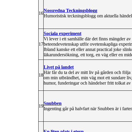
Nossredna Teckningsblogg
16
Humoristisk teckningsblogg om aktuella händelse
Sociala experiment
Vi lever i ett samhälle där det finns mängder av
17
beteendevetenskap utför ovetenskapliga experimen
Ibland kanske ett eller annat practical joke sli
läkarundersökning, ett torg, en väg eller en mi
Livet på landet
Här får du ta del av mitt liv på gården och följa
18
om min utbrändhet, min väg mot ett sundare liv, 
humor, funderingar och händelser fritt tolkat av
Snubben
19
Ingenting går på halvfart när Snubben är i farten
En liten plats i etern