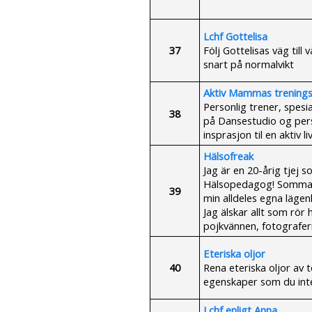
Lchf Gottelisa
37
Följ Gottelisas väg till
snart på normalvikt
Aktiv Mammas trening
Personlig trener, spesi
38
på Dansestudio og perso
insprasjon til en aktiv 
Hälsofreak
Jag är en 20-årig tjej s
Hälsopedagog! Sommaren
39
min alldeles egna lägen
Jag älskar allt som rör 
pojkvännen, fotograferi
Eteriska oljor
40
Rena eteriska oljor av 
egenskaper som du inte
Lchf enligt Anna