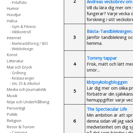
2
Andreas veckobrev om 
- Friluftsliv
Vill du lära dig mer om
Humor
fungerar? Varje vecka 
Husdjur
forskning i sitt veckobr
Hälsa
- Gym & Fitness
Bästa-Tandblekningen.
- Viktkontroll
3
Jämför tandblekning och
Internet
hemma.
- Marknadsföring / SEO
- Webbdesign
Konst
Tommy tappar
Litteratur
4
Frisk, mätt och lätt m
Mat och Dryck
smör...
- Grillning
- Restauranger
kbtpsykologbloggen
- Vin, Öl & Alkohol
Lär dig mer om olika p
Media och Journalistik
5
förbättrar din självkäns
Musik
hemuppgifter varje veck
Nöje och Underhållning
Personligt
The Spectacular Life
Politik
Min ambition är att sp
6
denna sidan vill jag vä
Religion
medvetenhet om dig själ
Resor & Turism
på det som händer i dig o
- Camping