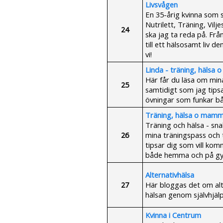
Livsvågen
En 35-årig kvinna som 
Nutrilett, Träning, Vil
24
ska jag ta reda på. Frå
till ett hälsosamt liv d
vi!
Linda - träning, hälsa
Här får du läsa om mina
25
samtidigt som jag tips
övningar som funkar 
Träning, hälsa o mamm
Träning och hälsa - sna
26
mina träningspass och t
tipsar dig som vill ko
både hemma och på g
Alternativhälsa
27
Här bloggas det om alt
hälsan genom självhjälp
Kvinna i Centrum