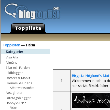
Topplistan
—
Hälsa
Kategorier
Visa Alla
Allmänt
Bilar och Fordon
Bildbloggar
Birgitta Höglund's Mat
Datorer & Mobilt
1
Välkommen in och ta de
Ekonomi & Finans
har skrivit 5 kokböcker,
- Affärsverksamhet
Fastigheter
Företagsbloggar
Hobby & Fritid
- Fiske