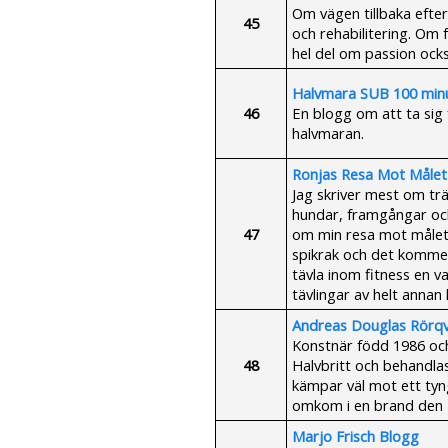
Om vägen tillbaka efter
45
och rehabilitering. Om 
hel del om passion ock
Halvmara SUB 100 min
46
En blogg om att ta sig 
halvmaran.
Ronjas Resa Mot Målet
Jag skriver mest om tr
hundar, framgångar och
47
om min resa mot målet h
spikrak och det kommer
tävla inom fitness en v
tävlingar av helt annan
Andreas Douglas Rörqv
Konstnär född 1986 oc
48
Halvbritt och behandla
kämpar väl mot ett ty
omkom i en brand den 4
Marjo Frisch Blogg