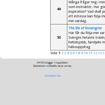
Många frågar mig i min
som instruktör, Hur gö
49
inspiration? Vad skall j
ett intresse kan följa m
min vardag.
The life of Rosengren
Här får du följa min v
50
Sveriges hetaste tränin
heltidsjobb, familjeliv
hälsouppdrag.
Sida:
1
2
3
4
5
6
7
8
9
10
11
12
13
1
34153 bloggar i topplistan.
Statistiken nollställs varje vecka.
Kontakta Oss