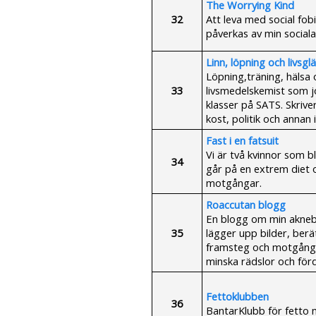
The Worrying Kind
32
Att leva med social fob
påverkas av min sociala
Linn, löpning och livsgl
Löpning,träning, hälsa o
33
livsmedelskemist som j
klasser på SATS. Skrive
kost, politik och annan 
Fast i en fatsuit
Vi är två kvinnor som b
34
går på en extrem diet o
motgångar.
Roaccutan blogg
En blogg om min akneb
35
lägger upp bilder, berä
framsteg och motgångar
minska rädslor och fö
Fettoklubben
36
BantarKlubb för fetto 