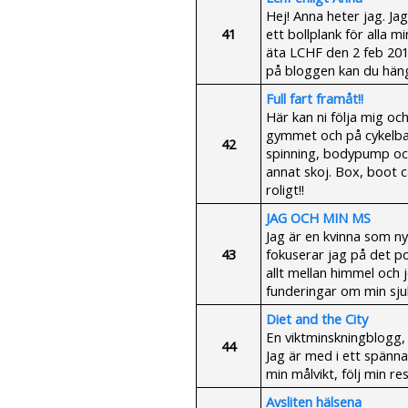
Hej! Anna heter jag. Ja
41
ett bollplank för alla 
äta LCHF den 2 feb 20
på bloggen kan du hän
Full fart framåt!!
Här kan ni följa mig o
gymmet och på cykelbana
42
spinning, bodypump och
annat skoj. Box, boot 
roligt!!
JAG OCH MIN MS
Jag är en kvinna som n
43
fokuserar jag på det po
allt mellan himmel och j
funderingar om min sju
Diet and the City
En viktminskningblogg,
44
Jag är med i ett spänn
min målvikt, följ min res
Avsliten hälsena