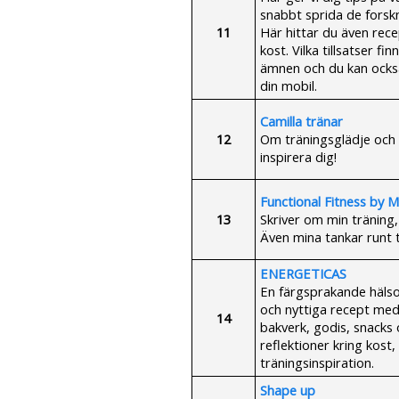
snabbt sprida de forsk
11
Här hittar du även rece
kost. Vilka tillsatser f
ämnen och du kan också 
din mobil.
Camilla tränar
12
Om träningsglädje och 
inspirera dig!
Functional Fitness by M
13
Skriver om min träning,
Även mina tankar runt 
ENERGETICAS
En färgsprakande hälso
och nyttiga recept med a
14
bakverk, godis, snacks 
reflektioner kring kost,
träningsinspiration.
Shape up