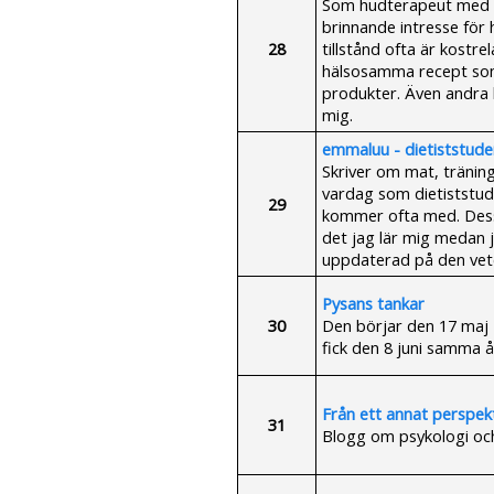
Som hudterapeut med 27
brinnande intresse för 
28
tillstånd ofta är kostr
hälsosamma recept som 
produkter. Även andra h
mig.
emmaluu - dietiststude
Skriver om mat, träning 
vardag som dietiststud
29
kommer ofta med. Dess
det jag lär mig medan 
uppdaterad på den vet
Pysans tankar
30
Den börjar den 17 maj 
fick den 8 juni samma år
Från ett annat perspek
31
Blogg om psykologi och 