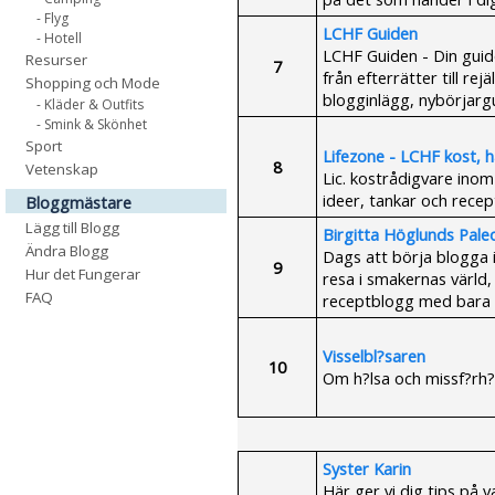
- Flyg
LCHF Guiden
- Hotell
LCHF Guiden - Din guide 
Resurser
7
från efterrätter till r
Shopping och Mode
blogginlägg, nybörjarg
- Kläder & Outfits
- Smink & Skönhet
Sport
Lifezone - LCHF kost, häl
8
Vetenskap
Lic. kostrådigvare inom
ideer, tankar och recept
Bloggmästare
Lägg till Blogg
Birgitta Höglunds Pale
Ändra Blogg
Dags att börja blogga 
9
Hur det Fungerar
resa i smakernas värld,
FAQ
receptblogg med bara 
Visselbl?saren
10
Om h?lsa och missf?rh?l
Syster Karin
Här ger vi dig tips på va