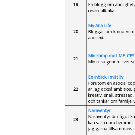
19
En blogg om andlighet, 
resan tillbaka.
My Ana Life
20
Bloggar om kampen mot a
anorexi.
Min kamp mot ME-CFS 
21
Min resa genom livet so
En inblick i mitt liv
Förutom en asocial co
22
är jag också ambitiös, 
kreativ, snäll, stressad
och tankar om familjelive
Näräventyr
Näräventyr är något ku
23
kan vara nära hemmet o
jag gärna tillsammans me