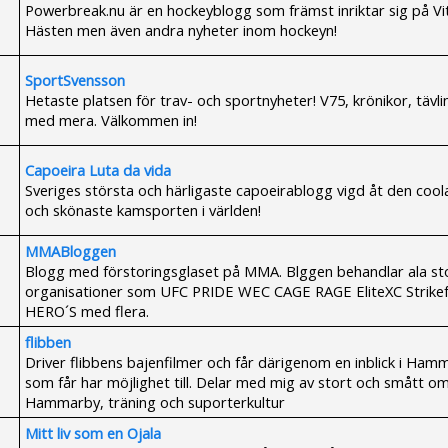
Powerbreak.nu är en hockeyblogg som främst inriktar sig på Vi
Hästen men även andra nyheter inom hockeyn!
SportSvensson
Hetaste platsen för trav- och sportnyheter! V75, krönikor, tävli
med mera. Välkommen in!
Capoeira Luta da vida
Sveriges största och härligaste capoeirablogg vigd åt den cool
och skönaste kamsporten i världen!
MMABloggen
Blogg med förstoringsglaset på MMA. Blggen behandlar ala st
organisationer som UFC PRIDE WEC CAGE RAGE EliteXC Strike
HERO´S med flera.
flibben
Driver flibbens bajenfilmer och får därigenom en inblick i Ham
som får har möjlighet till. Delar med mig av stort och smått o
Hammarby, träning och suporterkultur
Mitt liv som en Ojala