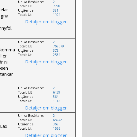
Unika Besökare:
2
Totalt UB:
7798
delar
Utgående:
381
 egna
Totalt Ut:
1104
Detaljer om bloggen
nyföl.
Unika Besökare:
2
Totalt UB:
768679
tt komma
Utgående:
372
l er
Totalt Ut:
2534
Detaljer om bloggen
r ni
psen
 tankar
Unika Besökare:
2
Totalt UB:
6439
Utgående:
364
Totalt Ut:
1112
Detaljer om bloggen
Unika Besökare:
2
Totalt UB:
65942
Utgående:
368
 Lax
Totalt Ut:
1565
Detaljer om bloggen