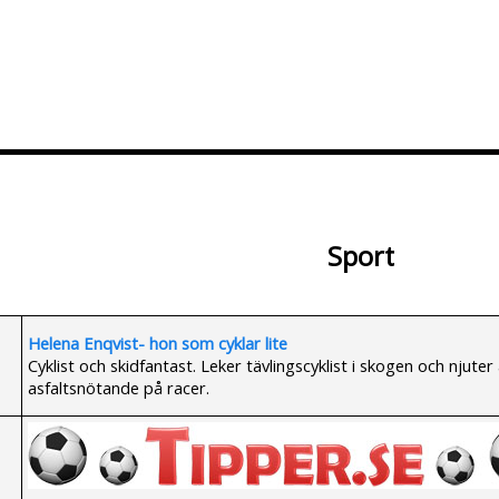
Lägg till Blogg
Ändra Blogg
Sport
Helena Enqvist- hon som cyklar lite
Cyklist och skidfantast. Leker tävlingscyklist i skogen och njuter
asfaltsnötande på racer.