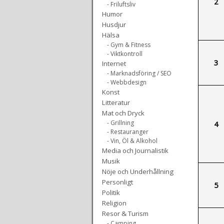
2
- Friluftsliv
Humor
Husdjur
Hälsa
- Gym & Fitness
- Viktkontroll
3
Internet
- Marknadsföring / SEO
- Webbdesign
Konst
Litteratur
Mat och Dryck
- Grillning
4
- Restauranger
- Vin, Öl & Alkohol
Media och Journalistik
Musik
Nöje och Underhållning
Personligt
5
Politik
Religion
Resor & Turism
- Camping