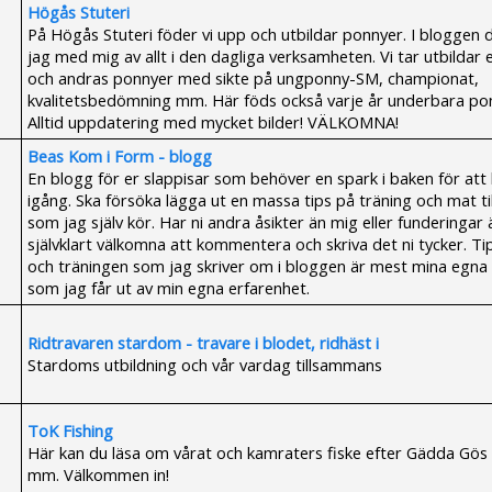
Högås Stuteri
På Högås Stuteri föder vi upp och utbildar ponnyer. I bloggen 
jag med mig av allt i den dagliga verksamheten. Vi tar utbildar
och andras ponnyer med sikte på ungponny-SM, championat,
kvalitetsbedömning mm. Här föds också varje år underbara pon
Alltid uppdatering med mycket bilder! VÄLKOMNA!
Beas Kom i Form - blogg
En blogg för er slappisar som behöver en spark i baken för a
igång. Ska försöka lägga ut en massa tips på träning och mat til
som jag själv kör. Har ni andra åsikter än mig eller funderingar ä
självklart välkomna att kommentera och skriva det ni tycker. Ti
och träningen som jag skriver om i bloggen är mest mina egna
som jag får ut av min egna erfarenhet.
Ridtravaren stardom - travare i blodet, ridhäst i
Stardoms utbildning och vår vardag tillsammans
ToK Fishing
Här kan du läsa om vårat och kamraters fiske efter Gädda Gös
mm. Välkommen in!