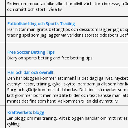
Skriver om mountainbike vilket har blivit vårt stora intresse, trä
och smått och stort i våra liv...
Fotbollsbetting och Sports Trading
Här hittar man gratis bettingtips och dessutom lägger jag ut s
trading spel som jag lägger via världens största oddsbörs Betfa
Free Soccer Betting Tips
Diary on sports betting and free betting tips
Här och där och överallt
Den här bloggen kommer att innehålla det dagliga livet. Mycket 
äventyr, resor, träning, cykel, skytte, barnbarn ja allt som hör live
Sorg och glädje kommer att blandas. Det finns så mycket som
lätt glömmer bort men med lite bilder och text kanske man lät
minnas det fina som hänt. Välkommen till en del av mitt liv!
Kraftwerkets blogg
..en blogg om min träning.. Allt i bloggen handlar om mitt intres
cykling.