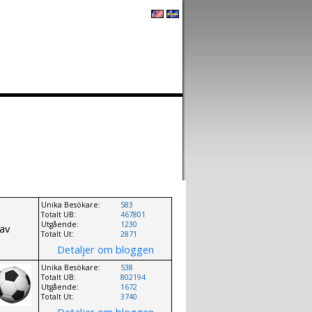
Hur det Fungerar
Skapa egen Blogg
Unika Besökare:
583
Totalt UB:
467801
Utgående:
1230
 av
Totalt Ut:
2871
Detaljer om bloggen
Unika Besökare:
538
Totalt UB:
802194
Utgående:
1672
Totalt Ut:
3740
Detaljer om bloggen