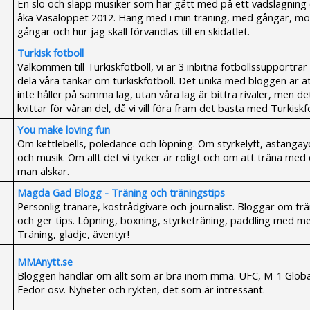
En slö och slapp musiker som har gått med på ett vadslagning
åka Vasaloppet 2012. Häng med i min träning, med gångar, mo
gångar och hur jag skall förvandlas till en skidatlet.
Turkisk fotboll
Välkommen till Turkiskfotboll, vi är 3 inbitna fotbollssupportrar 
dela våra tankar om turkiskfotboll. Det unika med bloggen är at
inte håller på samma lag, utan våra lag är bittra rivaler, men de
kvittar för våran del, då vi vill föra fram det bästa med Turkiskf
You make loving fun
Om kettlebells, poledance och löpning. Om styrkelyft, astanga
och musik. Om allt det vi tycker är roligt och om att träna med
man älskar.
Magda Gad Blogg - Träning och träningstips
Personlig tränare, kostrådgivare och journalist. Bloggar om tr
och ger tips. Löpning, boxning, styrketräning, paddling med me
Träning, glädje, äventyr!
MMAnytt.se
Bloggen handlar om allt som är bra inom mma. UFC, M-1 Globa
Fedor osv. Nyheter och rykten, det som är intressant.