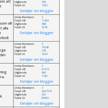
 om att
Utgående:
390
t
Totalt Ut:
1303
Detaljer om bloggen
Unika Besökare:
3
Totalt UB:
11583
som vill
Utgående:
388
t alla
Totalt Ut:
3278
Detaljer om bloggen
t
otboll.
Unika Besökare:
3
Totalt UB:
19240
yoga
Utgående:
378
 den
Totalt Ut:
1024
Detaljer om bloggen
Unika Besökare:
3
Totalt UB:
81515
äning
Utgående:
400
ra.
Totalt Ut:
1550
Detaljer om bloggen
Unika Besökare:
3
Totalt UB:
3627574
Utgående:
361
l,
Totalt Ut:
86302
Detaljer om bloggen