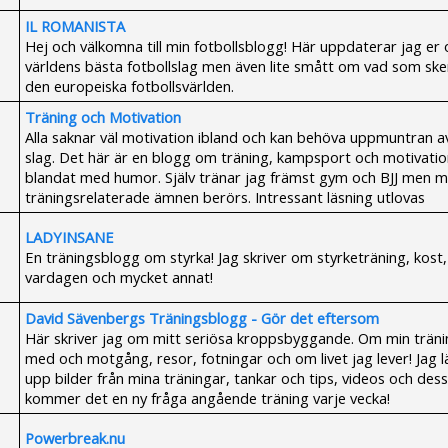
IL ROMANISTA
Hej och välkomna till min fotbollsblogg! Här uppdaterar jag er
världens bästa fotbollslag men även lite smått om vad som sk
den europeiska fotbollsvärlden.
Träning och Motivation
Alla saknar väl motivation ibland och kan behöva uppmuntran av
slag. Det här är en blogg om träning, kampsport och motivati
blandat med humor. Själv tränar jag främst gym och BJJ men m
träningsrelaterade ämnen berörs. Intressant läsning utlovas
LADYINSANE
En träningsblogg om styrka! Jag skriver om styrketräning, kost,
vardagen och mycket annat!
David Sävenbergs Träningsblogg - Gör det eftersom
Här skriver jag om mitt seriösa kroppsbyggande. Om min tränin
med och motgång, resor, fotningar och om livet jag lever! Jag 
upp bilder från mina träningar, tankar och tips, videos och de
kommer det en ny fråga angående träning varje vecka!
Powerbreak.nu