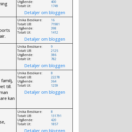
Utgående:
400
ning
Totalt Ut:
1749
Detaljer om bloggen
Unika Besökare:
16
Totalt UB:
71981
Utgående:
398
ports
Totalt Ut:
1412
ir.
Detaljer om bloggen
Unika Besökare:
9
Totalt UB:
2125
Utgående:
386
Totalt Ut:
782
Detaljer om bloggen
Unika Besökare:
8
Totalt UB:
22278
familj,
Utgående:
364
t till.
Totalt Ut:
1259
Detaljer om bloggen
 man
tare kan
Unika Besökare:
8
Totalt UB:
131791
Utgående:
420
se,
Totalt Ut:
1857
Detaljer om bloggen