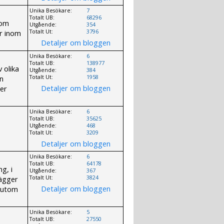
Unika Besökare:
7
Totalt UB:
68296
 om
Utgående:
354
er inom
Totalt Ut:
3796
Detaljer om bloggen
Unika Besökare:
6
Totalt UB:
138977
 olika
Utgående:
384
on
Totalt Ut:
1958
Detaljer om bloggen
er
Unika Besökare:
6
Totalt UB:
35625
Utgående:
468
Totalt Ut:
3209
Detaljer om bloggen
Unika Besökare:
6
Totalt UB:
64178
g, i
Utgående:
367
lägger
Totalt Ut:
3824
Detaljer om bloggen
ssutom
Unika Besökare:
5
Totalt UB:
27550