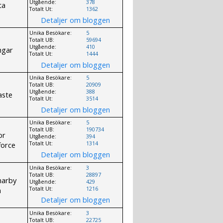
Utgående:
378
ta
Totalt Ut:
1362
Detaljer om bloggen
Unika Besökare:
5
Totalt UB:
59694
Utgående:
410
ngar
Totalt Ut:
1444
Detaljer om bloggen
Unika Besökare:
5
Totalt UB:
20909
Utgående:
388
aste
Totalt Ut:
3514
Detaljer om bloggen
Unika Besökare:
5
Totalt UB:
190734
or
Utgående:
394
force
Totalt Ut:
1314
Detaljer om bloggen
Unika Besökare:
3
Totalt UB:
28897
marby
Utgående:
429
m
Totalt Ut:
1216
Detaljer om bloggen
Unika Besökare:
3
Totalt UB:
22725