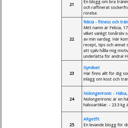
En blogg om bra tränin
21
och raffinerat sockerfr
rörelse.
felicia - fitness och trä
Mitt namn är Felicia, 1
vilket vanligt tonårsliv
22
av min vardag. Här kom
recept, tips och annat
att själv hålla mig mot
underlätta för andra! H
Gymlivet
23
Här finns allt för dig som
inlägg om kost och träni
Nolongerironic - Hälsa, 
24
Nolongerironic är en hä
hälsoartiklar. - 23.3 kg 
ARgetfit
25
En levande blogg för di