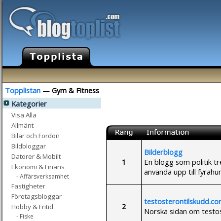
Topplistan
—
Gym & Fitness
Kategorier
Visa Alla
Allmänt
Bilar och Fordon
Bildbloggar
Bilderblogg
Datorer & Mobilt
1
En blogg som politik t
Ekonomi & Finans
använda upp till fyrahu
- Affärsverksamhet
Fastigheter
Företagsbloggar
testosterontilskudd.c
2
Hobby & Fritid
Norska sidan om testost
- Fiske