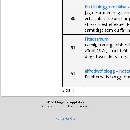
En till blogg om hälsa 
Jag delar med mig av m
30
erfarenheter. Som hur 
stress mest effektivt! K
samtidigt som du får ins
Fitnessmum
Familj, träning, jobb o
31
värld! 28 år, snart tv
dag utöver det vanliga.
alfredwtf blogg - Natt
32
En alternativ blogg, o
Sida:
1
34153 bloggar i topplistan.
Statistiken nollställs varje vecka.
Kontakta Oss