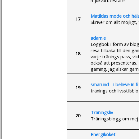
mjukvarutestare.
Matildas mode och häl
17
Skriver om allt möjligt,
adam.e
Loggbok i form av blog
resa tillbaka till den 
18
varje tränings pass, vi
också att presenteras
gaming. Jag älskar gam
smarund - i believe in f
19
tränings och livsstilsb
Träningsliv
20
Träningsblogg om mej o
Energiköket