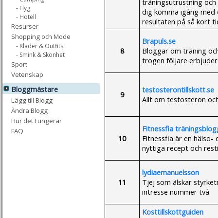
träningsutrustning och r
- Flyg
dig komma igång med di
- Hotell
resultaten på så kort t
Resurser
Shopping och Mode
Brapuls.se
- Kläder & Outfits
8
Bloggar om träning och
- Smink & Skönhet
trogen följare erbjuder
Sport
Vetenskap
Bloggmästare
testosterontillskott.se
9
Allt om testosteron och 
Lägg till Blogg
Ändra Blogg
Hur det Fungerar
Fitnessfia träningsblog
FAQ
10
Fitnessfia är en hälso-
nyttiga recept och rest
lydiaemanuelsson
11
Tjej som älskar styrke
intresse nummer två.
Kosttillskottguiden