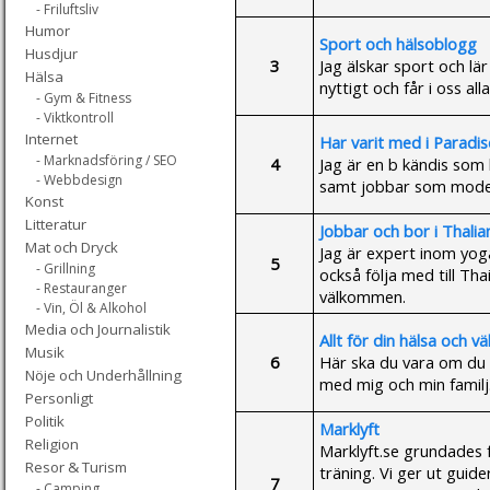
- Friluftsliv
Humor
Sport och hälsoblogg
Husdjur
3
Jag älskar sport och lä
Hälsa
nyttigt och får i oss al
- Gym & Fitness
- Viktkontroll
Internet
Har varit med i Paradi
- Marknadsföring / SEO
4
Jag är en b kändis som h
- Webbdesign
samt jobbar som modell.
Konst
Litteratur
Jobbar och bor i Thali
Mat och Dryck
Jag är expert inom yoga 
5
- Grillning
också följa med till Th
- Restauranger
välkommen.
- Vin, Öl & Alkohol
Media och Journalistik
Allt för din hälsa och v
Musik
6
Här ska du vara om du ä
Nöje och Underhållning
med mig och min familj
Personligt
Politik
Marklyft
Religion
Marklyft.se grundades f
Resor & Turism
träning. Vi ger ut gui
7
- Camping