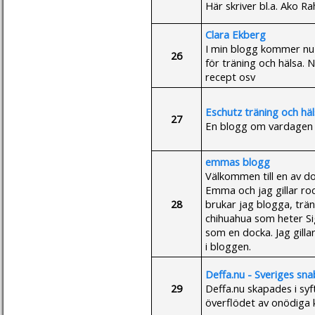
Här skriver bl.a. Ako Ra
Clara Ekberg
I min blogg kommer nu k
26
för träning och hälsa. 
recept osv
Eschutz träning och hä
27
En blogg om vardagen 
emmas blogg
Välkommen till en av d
Emma och jag gillar rock
28
brukar jag blogga, trän
chihuahua som heter Si
som en docka. Jag gilla
i bloggen.
Deffa.nu - Sveriges sn
29
Deffa.nu skapades i syft
överflödet av onödiga k