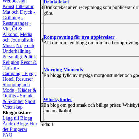
Webbdesign
Drinkoteket
Konst
Litteratur
3
Drinkoteket är en receptblogg som publicerar dr
Mat och Dryck
-
göra.
Grillning
-
Restauranger
-
Vin, Öl &
Alkohol
Media
Romprovning för nya upplevelser
4
och Journalistik
Allt om rom, en blogg om rom med romprovning,
Musik
Nöje och
Underhållning
Personligt
Politik
Religion
Resor &
Turism
-
Morning Moments
5
Camping
- Flyg
-
En blogg fylld av mysiga morgonstunder och god
Hotell
Resurser
Shopping och
Mode
- Kläder &
Outfits
- Smink
Whiskyfinder
& Skönhet
Sport
6
En blog om god smak och billiga priser. Whiskyfi
Vetenskap
annan alkohol.
Bloggmästare
Lägg till Blogg
Ändra Blogg
Hur
Sida:
1
det Fungerar
FAQ