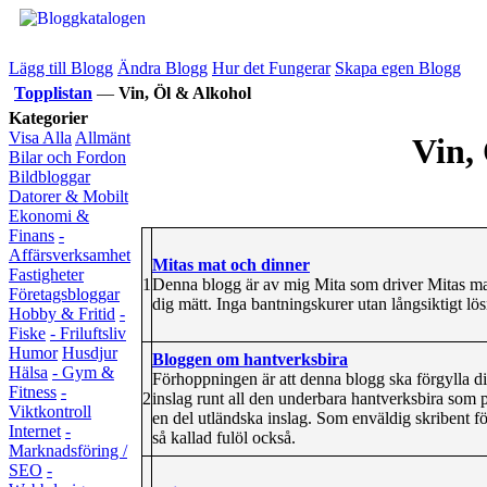
Lägg till Blogg
Ändra Blogg
Hur det Fungerar
Skapa egen Blogg
Topplistan
—
Vin, Öl & Alkohol
Kategorier
Visa Alla
Allmänt
Vin,
Bilar och Fordon
Bildbloggar
Datorer & Mobilt
Ekonomi &
Finans
-
Affärsverksamhet
Mitas mat och dinner
Fastigheter
1
Denna blogg är av mig Mita som driver Mitas mat
Företagsbloggar
dig mätt. Inga bantningskurer utan långsiktigt lö
Hobby & Fritid
-
Fiske
- Friluftsliv
Humor
Husdjur
Bloggen om hantverksbira
Hälsa
- Gym &
Förhoppningen är att denna blogg ska förgylla 
Fitness
-
2
inslag runt all den underbara hantverksbira som 
Viktkontroll
en del utländska inslag. Som enväldig skribent för
Internet
-
så kallad fulöl också.
Marknadsföring /
SEO
-