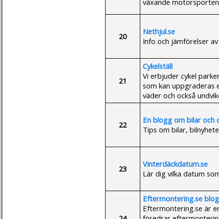
växande motorsporten 
Nethjul.se
20
Info och jämförelser av
Cykelställ
Vi erbjuder cykel parke
21
som kan uppgraderas en
väder och också undviker
En blogg om bilar och 
22
Tips om bilar, bilnyhet
Vinterdäckdatum.se
23
Lär dig vilka datum som
Eftermontering.se blogg
Eftermontering.se är en
24
föredrar eftermontering