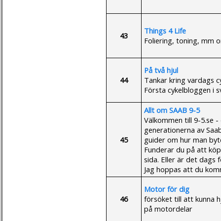
Things 4 Life
43
Foliering, toning, mm 
På två hjul
44
Tankar kring vardags cyk
Första cykelbloggen i 
Allt om SAAB 9-5
Välkommen till 9-5.se 
generationerna av Saab
45
guider om hur man byter
Funderar du på att köp
sida. Eller är det dags f
Jag hoppas att du komm
Motor för dig
46
försöket till att kunna
på motordelar