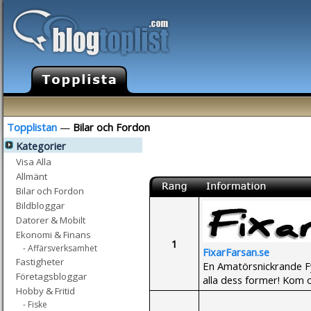
Topplistan
—
Bilar och Fordon
Kategorier
Visa Alla
Allmänt
Bilar och Fordon
Bildbloggar
Datorer & Mobilt
Ekonomi & Finans
1
- Affärsverksamhet
FixarFarsan.se
Fastigheter
En Amatörsnickrande F
Företagsbloggar
alla dess former! Kom o
Hobby & Fritid
- Fiske