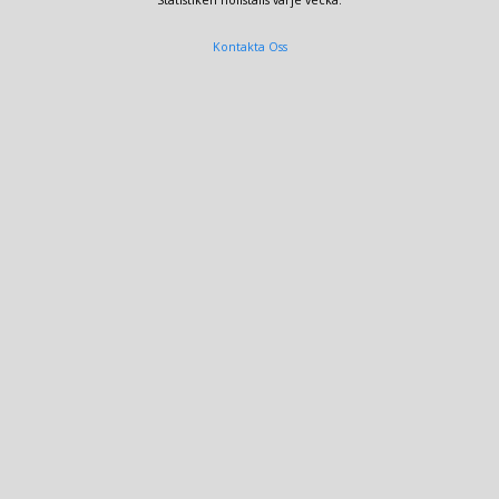
Statistiken nollställs varje vecka.
Kontakta Oss