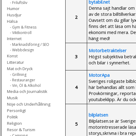
bytabil.net
- Friluftsliv
Denna sajt handlar om a
Humor
av de stora billtillver
Husdjur
2
Oavsett om du gillar lyxb
Hälsa
finns det att läsa om hä
- Gym & Fitness
ekonomi med mera. Det 
- Viktkontroll
häng med!
Internet
- Marknadsföring / SEO
Motorbetraktelser
- Webbdesign
Konst
3
Högst subjektiva betra
och bilar i synnerhet.
Litteratur
Mat och Dryck
MotorApa
- Grillning
- Restauranger
Sveriges roligaste bilbl
- Vin, Öl & Alkohol
4
här behandlas allt som
Media och Journalistik
Provkörningar, reportag
Musik
youtubeklipp. Är du o
Nöje och Underhållning
Personligt
bilplatsen
Politik
Bilplatsen.se är Sverig
Religion
5
motorintresserade läsa a
Resor & Turism
storys,skrivna i bra re
- Camping