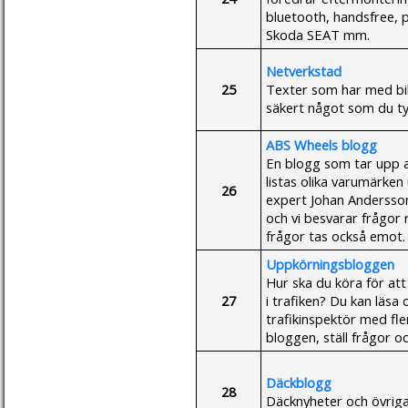
bluetooth, handsfree, 
Skoda SEAT mm.
Netverkstad
25
Texter som har med bil
säkert något som du tyc
ABS Wheels blogg
En blogg som tar upp al
listas olika varumärken
26
expert Johan Andersson
och vi besvarar frågor 
frågor tas också emot.
Uppkörningsbloggen
Hur ska du köra för att 
27
i trafiken? Du kan läsa
trafikinspektör med fl
bloggen, ställ frågor oc
Däckblogg
28
Däcknyheter och övriga