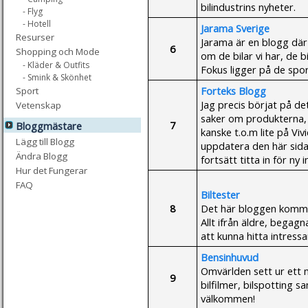
bilindustrins nyheter.
- Flyg
- Hotell
Jarama Sverige
Resurser
Jarama är en blogg där 
6
Shopping och Mode
om de bilar vi har, de bi
- Kläder & Outfits
Fokus ligger på de spor
- Smink & Skönhet
Forteks Blogg
Sport
Jag precis börjat på de
Vetenskap
saker om produkterna, 
7
Bloggmästare
kanske t.o.m lite på V
Lägg till Blogg
uppdatera den här sida
Ändra Blogg
fortsätt titta in för ny 
Hur det Fungerar
FAQ
Biltester
8
Det här bloggen kommer 
Allt ifrån äldre, begagn
att kunna hitta intressa
Bensinhuvud
Omvärlden sett ur ett m
9
bilfilmer, bilspotting 
välkommen!