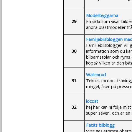
Modellbyggarna
29
En sida som visar bilde
andra plastmodeller frå
Familjebilsbloggen med 
Familjebilsbloggen vill 
30
information som du kan
bilbarnstolar och ryms 
köpa? Vilken är den bäst
Wallenrud
31
Teknik, fordon, träning,
mingel, åker på pressre
locost
32
hej här kan ni följa mit
super seven, och är en
Facits bilblogg
Sveriges största obero