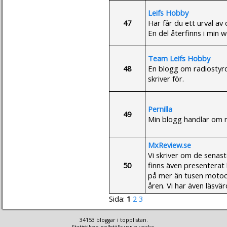
Leifs Hobby
47
Här får du ett urval av
En del återfinns i min 
Team Leifs Hobby
48
En blogg om radiosty
skriver för.
Pernilla
49
Min blogg handlar om m
MxReview.se
Vi skriver om de senas
50
finns även presenterat 
på mer än tusen motocr
åren. Vi har även läsvä
Sida:
1
2
3
34153 bloggar i topplistan.