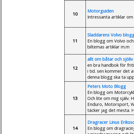
Motorguiden
10
Intressanta artiklar o
Sladdarens Volvo blog
11
En blogg om Volvo och 
biltemas artiklar m.m
allt om båtar och sjöliv
en bra handbok för frit
12
i tid. sen kommer det at
denna blogg ska ta upp
Peters Moto Blogg
En blogg om Motorcykl
13
Och lite om mig själv. 
Enduro, Motorsport, WS
täcker jag det mesta. Hä
Dragracer Linus Erikss
14
En blogg om dragracing 
juniordragracing och li