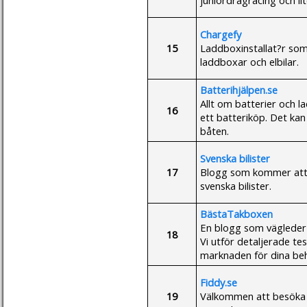
Chargefy
15
Laddboxinstallat?r som s
laddboxar och elbilar.
Batterihjälpen.se
Allt om batterier och l
16
ett batteriköp. Det kan 
båten.
Svenska bilister
17
Blogg som kommer att t
svenska bilister.
BästaTakboxen
En blogg som vägleder k
18
Vi utför detaljerade te
marknaden för dina be
Fiddy.se
19
Välkommen att besöka 