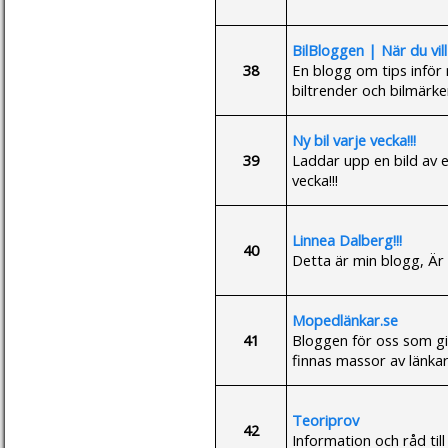
BilBloggen | När du vill
38
En blogg om tips inför
biltrender och bilmärk
Ny bil varje vecka!!!
39
Laddar upp en bild av en
vecka!!!
Linnea Dalberg!!!
40
Detta är min blogg, Är 
Mopedlänkar.se
41
Bloggen för oss som g
finnas massor av länkar
Teoriprov
42
Information och råd til