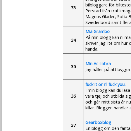
bilbloggare för bilteste
33
Perstad från trafikmag
Magnus Glader, Sofia B
Swedenbord samt flera
Mia Grambo
På min blogg kan ni mäs
34
skriver jag lite om hur
hända.
Min Ac cobra
35
Jag håller på att bygg
fuck it or i'll fuck you.
I min blogg kan du läsa
36
vara tjej och utbilda si
och går mitt sista år 
killar. Bloggen handlar
Gearboxblog
37
En blogg om den fantasti