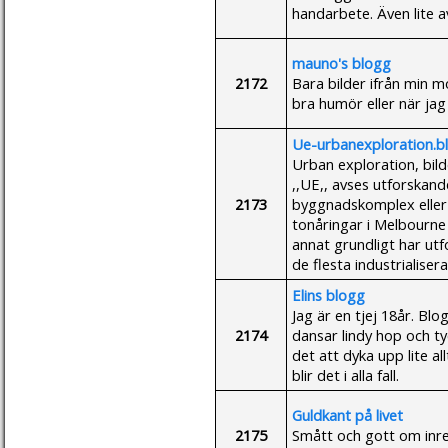
handarbete. Även lite av
mauno's blogg
2172
Bara bilder ifrån min mo
bra humör eller när jag sj
Ue-urbanexploration.b
Urban exploration, bild
,,UE,, avses utforskan
2173
byggnadskomplex eller
tonåringar i Melbourne
annat grundligt har ut
de flesta industrialisera
Elins blogg
Jag är en tjej 18år. B
2174
dansar lindy hop och t
det att dyka upp lite a
blir det i alla fall.
Guldkant på livet
2175
Smått och gott om inre