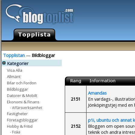
Topplistan
—
Bildbloggar
Kategorier
Visa Alla
Allmänt
Bilar och Fordon
Bildbloggar
Amandas
Datorer & Mobilt
2151
En vardags-, illustratio
Ekonomi & Finans
Jönköpingstjej med en h
- Affärsverksamhet
Fastigheter
p1i, ubuntu och annat 
Företagsbloggar
2152
Bloggen om open source,
Hobby & Fritid
teknik och andra intres
- Fiske