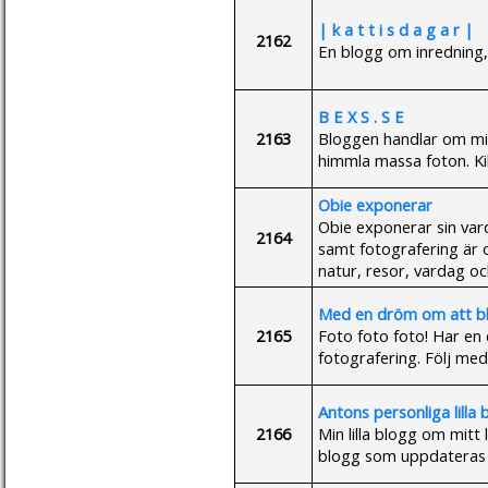
| k a t t i s d a g a r |
2162
En blogg om inredning,
B E X S . S E
2163
Bloggen handlar om mitt
himmla massa foton. Kik
Obie exponerar
Obie exponerar sin vard
2164
samt fotografering är
natur, resor, vardag oc
Med en dröm om att bli
2165
Foto foto foto! Har en
fotografering. Följ me
Antons personliga lilla 
2166
Min lilla blogg om mitt l
blogg som uppdateras 