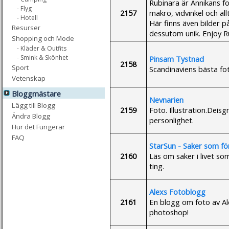
Rubinara är Annikans fot
- Flyg
2157
makro, vidvinkel och all
- Hotell
Här finns även bilder 
Resurser
dessutom unik. Enjoy R
Shopping och Mode
- Kläder & Outfits
- Smink & Skönhet
Pinsam Tystnad
2158
Sport
Scandinaviens bästa fot
Vetenskap
Bloggmästare
Nevnarien
Lägg till Blogg
2159
Foto. Illustration.Deis
Ändra Blogg
personlighet.
Hur det Fungerar
FAQ
StarSun - Saker som för
2160
Läs om saker i livet so
ting.
Alexs Fotoblogg
2161
En blogg om foto av Al
photoshop!