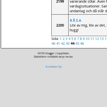
2199
varierande stilar. Även 
vardagssituationer. Sam
undantag och då står d
R Å S A
2200
Lite av mig, lite av det
hugg!
Sida:
1
2
3
4
5
6
7
8
9
10
11
12
13
1
40
41
42
43
44
45
46
34153 bloggar i topplistan.
Statistiken nollställs varje vecka.
Kontakta Oss