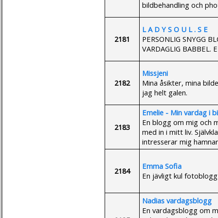
bildbehandling och ph
L A D Y S O U L . S E
2181
PERSONLIG SNYGG B
VARDAGLIG BABBEL. E
Missjeni
2182
Mina åsikter, mina bilde
jag helt galen.
Emelie - Min vardag i b
En blogg om mig och mitt
2183
med in i mitt liv. Själv
intresserar mig hamnar 
Emma Sofia
2184
En jävligt kul fotoblogg
Nadias vardagsblogg
En vardagsblogg om mit