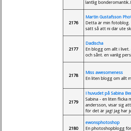
lantlig bonderomantik..
Martin Gustafsson Pho
2176
Detta är min fotoblog. 
sätt så att ni där ute 
Dadischa
2177
En blogg om allt i live
och sånt. en vanlig pers
Miss awesomeness
2178
En liten blogg om allt m
I huvudet på Sabina Be
Sabina - en liten flicka
2179
andersson, visar sig at
för det är jag! Jag ha
ewonsphotoshop
2180
En photoshopblogg för 