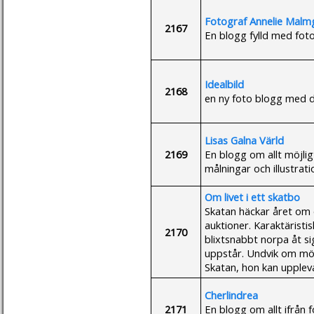
Fotograf Annelie Malm
2167
En blogg fylld med fot
Idealbild
2168
en ny foto blogg med 
Lisas Galna Värld
2169
En blogg om allt möjli
målningar och illustrati
Om livet i ett skatbo
Skatan häckar året om
auktioner. Karaktäristi
2170
blixtsnabbt norpa åt sig
uppstår. Undvik om möj
Skatan, hon kan uppleva
Cherlindrea
2171
En blogg om allt ifrån f