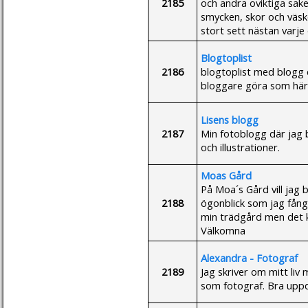
2185
och andra oviktiga sake
smycken, skor och väskor
stort sett nästan varje
Blogtoplist
2186
blogtoplist med blogg 
bloggare göra som här
Lisens blogg
2187
Min fotoblogg där jag
och illustrationer.
Moas Gård
På Moa´s Gård vill jag 
2188
ögonblick som jag fång
min trädgård men det ka
Välkomna
Alexandra - Fotograf
2189
Jag skriver om mitt liv
som fotograf. Bra uppd