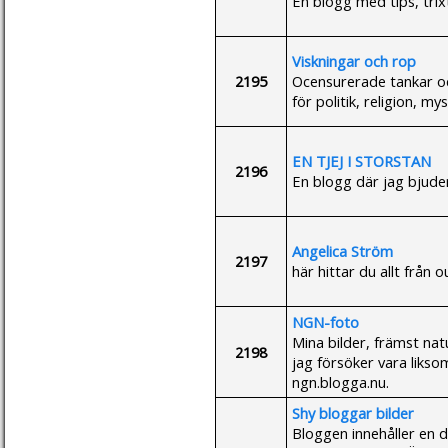
En blogg med tips, trix
Viskningar och rop
2195
Ocensurerade tankar o
för politik, religion, my
EN TJEJ I STORSTAN
2196
En blogg där jag bjuder
Angelica Ström
2197
här hittar du allt från o
NGN-foto
Mina bilder, främst natu
2198
jag försöker vara liks
ngn.blogga.nu.
Shy bloggar bilder
Bloggen innehåller en d