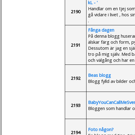
kL - '
Handlar om en tjej so
2190
gå vidare i livet , hos 
.
Fånga dagen
På denna blogg huserar
älskar färg och form, p
2191
Dessutom är jag en sj
tro på mig själv. Med 
och välgång och har en 
Beas blogg
2192
Blogg fylld av bilder oc
BabyYouCanCallMeSve
2193
Bloggen som handlar om
Foto någon?
2194