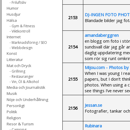
- Friluftsliv
Humor
DJ-INGEN FOTO PHO
Husdjur
2153
Blandade bilder jag fo
Hälsa
- Gym & Fitness
- Viktkontroll
amandaberggren
Internet
en blogg om foto i störs
- Marknadsföring / SEO
2154
sundsvall där jag går a
- Webbdesign
daglig uppdatering med
Konst
som rör sig runt omkrin
Litteratur
Mat och Dryck
Mijou.com - Photos by
- Grillning
When I was young I reall
- Restauranger
2155
papers, but I don’t thin
- Vin, Öl & Alkohol
photos. When using a ca
Media och Journalistik
see things I’ve never se
Musik
Nöje och Underhållning
Jessan.se
Personligt
2156
Fotografier, tankar och o
Politik
Religion
Resor & Turism
Rubinara
- Camping